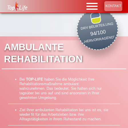
KONTAKT
DRV BEURTEILUNG
94/100
„HERVORRAGEND“
AMBULANTE
REHABILITATION
Bei
TOP-LIFE
haben Sie die Möglichkeit Ihre
Rehabilitationsmaßnahme ambulant
wahrzunehmen.
Das bedeutet, Sie halten sich nur
tagsüber bei uns auf und sind ansonsten in Ihrer
gewohnten Umgebung.
Ziel Ihrer ambulanten Rehabilitation bei uns ist es, sie
wieder fit für das Arbeitsleben bzw. ihre
Alltagstätigkeiten in ihrem Ruhestand zu machen.