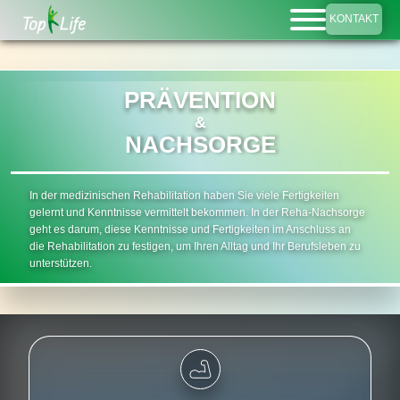
KONTAKT
PRÄVENTION
&
NACHSORGE
In der medizinischen Rehabilitation haben Sie viele Fertigkeiten
gelernt und Kenntnisse vermittelt bekommen. In der Reha-Nachsorge
geht es darum, diese Kenntnisse und Fertigkeiten im Anschluss an
die Rehabilitation zu festigen, um Ihren Alltag und Ihr Berufsleben zu
unterstützen.