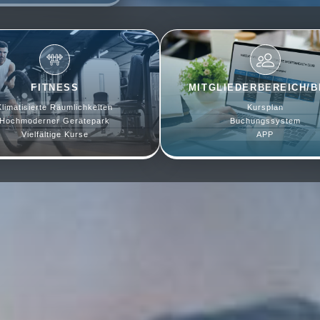
FITNESS
MITGLIEDERBEREICH/
Klimatisierte Räumlichkeiten
Kursplan
Hochmoderner Gerätepark
Buchungssystem
Vielfältige Kurse
APP