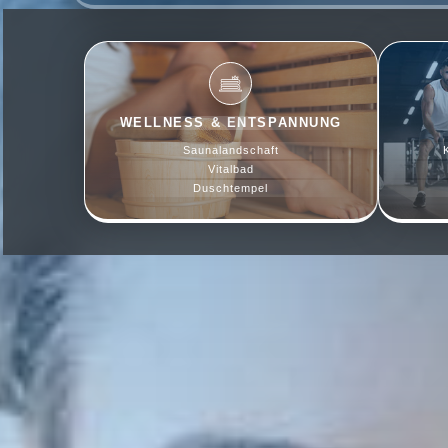
WELLNESS & ENTSPANNUNG
Saunalandschaft
Vitalbad
Duschtempel