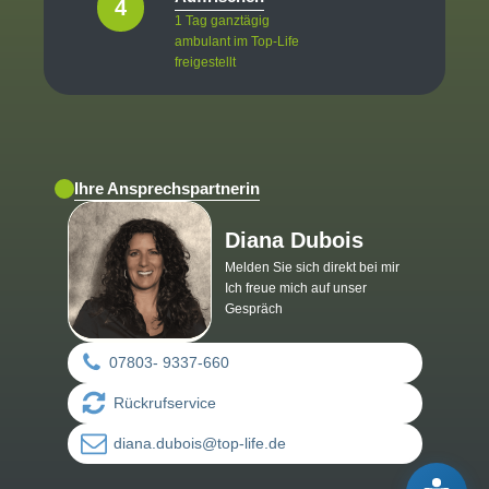
4
1 Tag ganztägig
ambulant im Top-Life
freigestellt
Ihre Ansprechspartnerin
Diana Dubois
Melden Sie sich direkt bei mir
Ich freue mich auf unser
Gespräch
07803- 9337-660
Rückrufservice
diana.dubois@top-life.de